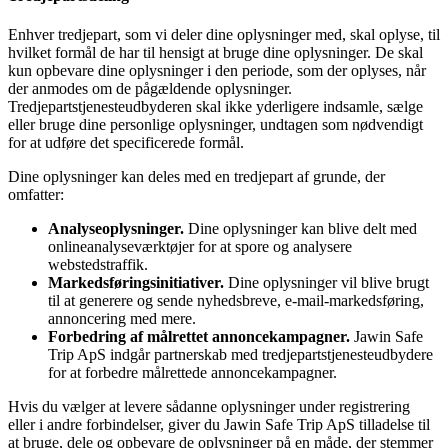
Enhver tredjepart, som vi deler dine oplysninger med, skal oplyse, til
hvilket formål de har til hensigt at bruge dine oplysninger. De skal
kun opbevare dine oplysninger i den periode, som der oplyses, når
der anmodes om de pågældende oplysninger.
Tredjepartstjenesteudbyderen skal ikke yderligere indsamle, sælge
eller bruge dine personlige oplysninger, undtagen som nødvendigt
for at udføre det specificerede formål.
Dine oplysninger kan deles med en tredjepart af grunde, der
omfatter:
Analyseoplysninger.
Dine oplysninger kan blive delt med
onlineanalyseværktøjer for at spore og analysere
webstedstraffik.
Markedsføringsinitiativer.
Dine oplysninger vil blive brugt
til at generere og sende nyhedsbreve, e-mail-markedsføring,
annoncering med mere.
Forbedring af målrettet annoncekampagner.
Jawin Safe
Trip ApS indgår partnerskab med tredjepartstjenesteudbydere
for at forbedre målrettede annoncekampagner.
Hvis du vælger at levere sådanne oplysninger under registrering
eller i andre forbindelser, giver du Jawin Safe Trip ApS tilladelse til
at bruge, dele og opbevare de oplysninger på en måde, der stemmer