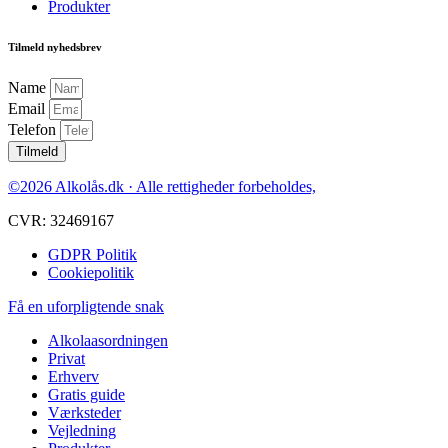
Produkter
Tilmeld nyhedsbrev
Name
Email
Telefon
Tilmeld
©2026 Alkolås.dk · Alle rettigheder forbeholdes,
CVR: 32469167
GDPR Politik
Cookiepolitik
Få en uforpligtende snak
Alkolaasordningen
Privat
Erhverv
Gratis guide
Værksteder
Vejledning